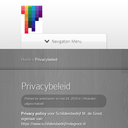
Navigation Menu
Home
»
Privacybeleid
Privacybeleid
Posted by
webmaster
on mei 24, 2018 in |
Reacties
voor
uitgeschakeld
Privacybeleid
Privacy policy
voor Schildersbedrijf M. de Groot,
eigenaar van
https://www.schildersbedrijfmdegroot.nl