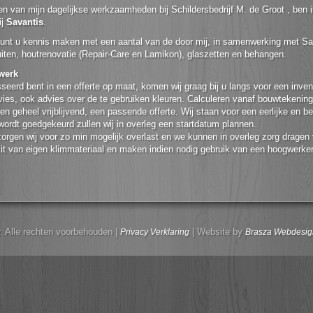
en van mijn dagelijkse werkzaamheden bij Schildersbedrijf M. de Groot , ben i
ij
Savantis
.
unt u kennis maken met een aantal van de door mij, in samenwerking met S
uiten, houtrenovatie (Repair-Care en Lamikon), glaszetten en behangen.
 werk
sseerd bent in een offerte op maat, komen wij graag bij u langs voor een inve
vies, ook advies over de te gebruiken kleuren. Calculeren vanaf bouwtekenin
en geheel vrijblijvend, een passende offerte. Wij staan voor een eerlijke en be
 wordt goedgekeurd zullen wij in overleg een startdatum plannen.
 zorgen wij voor zo min mogelijk overlast en we kunnen in overleg zorg drage
ezit van eigen klimmateriaal en maken indien nodig gebruik van een hoogwerker
. Alle rechten voorbehouden |
| Website by
Privacy Verklaring
Brasza Webdesig