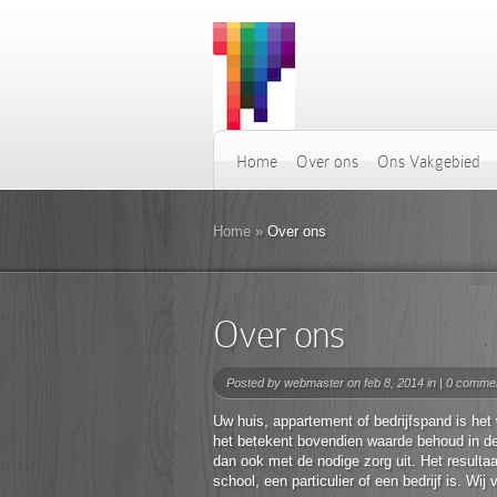
Home
Over ons
Ons Vakgebied
Home
»
Over ons
Over ons
Posted by
webmaster
on feb 8, 2014 in |
0 comme
Uw huis, appartement of bedrijfspand is het 
het betekent bovendien waarde behoud in d
dan ook met de nodige zorg uit. Het resultaa
school, een particulier of een bedrijf is. Wi