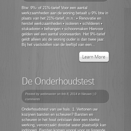
Btw: 9%- of 21%-tarief Voor een aantal
werkzaamheden aan de woning betaalt u 9% btw in
plaats van het 21%-tarief, m.n.: • Renovatie en
herstel werkzaamheden • isoleren • schilderen •
stukadoren • behangen • schoonmaken Hiervoor
gelden wel een aantal voorwaarden. Het 9%-tarief
geldt alleen als de woning ouder is dan twee jaar.
Bij het vaststellen van de leeftijd van een...
Learn More
De Onderhoudstest
Posted by
webmaster
on feb 8, 2014 in
Nieuws
|
0
comments
Onderhoudstest van uw huis. 1. Vertonen uw
kozijnen barsten en scheuren? Barsten en
scheuren in het hout ontstaan door een sterke
werking, veroorzaakt doordat water plaatselijk kan
indringen. Barsten komen vooral voor op liggende