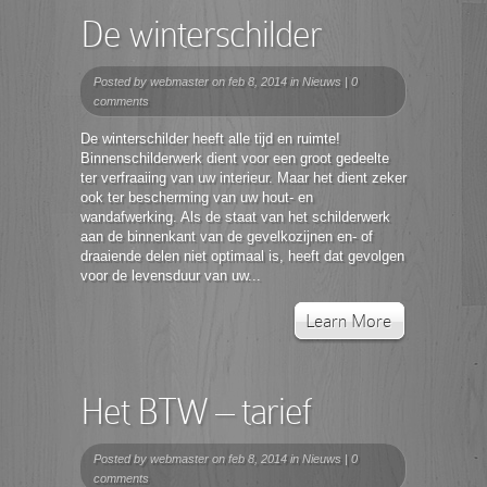
De winterschilder
Posted by
webmaster
on feb 8, 2014 in
Nieuws
|
0
comments
De winterschilder heeft alle tijd en ruimte!
Binnenschilderwerk dient voor een groot gedeelte
ter verfraaiing van uw interieur. Maar het dient zeker
ook ter bescherming van uw hout- en
wandafwerking. Als de staat van het schilderwerk
aan de binnenkant van de gevelkozijnen en- of
draaiende delen niet optimaal is, heeft dat gevolgen
voor de levensduur van uw...
Learn More
Het BTW – tarief
Posted by
webmaster
on feb 8, 2014 in
Nieuws
|
0
comments